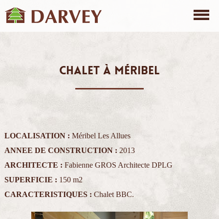
Références
Maisons & chalets
ture bois
Rénovation
CHALET À MÉRIBEL
Agencement d'intérieur
Bâtiments
LOCALISATION :
Méribel Les Allues
ANNEE DE CONSTRUCTION :
2013
e
ARCHITECTE :
Fabienne GROS Architecte DPLG
SUPERFICIE :
150 m2
CARACTERISTIQUES :
Chalet BBC.